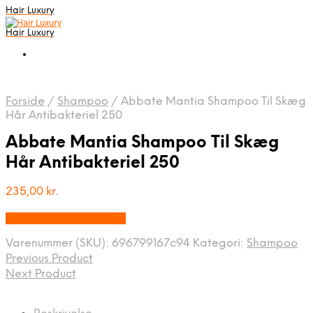
Hair Luxury
Hair Luxury
Forside
/
Shampoo
/
Abbate Mantia Shampoo Til Skæg
Hår Antibakteriel 250
Abbate Mantia Shampoo Til Skæg
Hår Antibakteriel 250
235,00
kr.
Bedste Pris Fundet Her
Varenummer (SKU):
696799167c94
Kategori:
Shampoo
Previous Product
Next Product