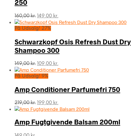
250
Den
Den
160,00
kr.
149,00
kr.
oprindelige
aktuelle
pris
pris
På Udsalg! 27%
var:
er:
160,00 kr..
149,00 kr..
Schwarzkopf Osis Refresh Dust Dry
Shampoo 300
Den
Den
149,00
kr.
109,00
kr.
oprindelige
aktuelle
pris
pris
På Udsalg! 9%
var:
er:
149,00 kr..
109,00 kr..
Amp Conditioner Parfumefri 750
Den
Den
219,00
kr.
199,00
kr.
oprindelige
aktuelle
pris
pris
var:
er:
Amp Fugtgivende Balsam 200ml
219,00 kr..
199,00 kr..
149,00
kr.