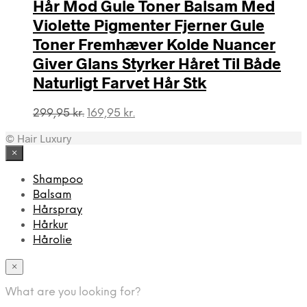
Hår Mod Gule Toner Balsam Med
Violette Pigmenter Fjerner Gule
Toner Fremhæver Kolde Nuancer
Giver Glans Styrker Håret Til Både
Naturligt Farvet Hår Stk
Den
Den
299,95
kr.
169,95
kr.
oprindelige
aktuelle
© Hair Luxury
pris
pris
var:
er:
×
299,95 kr..
169,95 kr..
Shampoo
Balsam
Hårspray
Hårkur
Hårolie
×
What are you looking for?