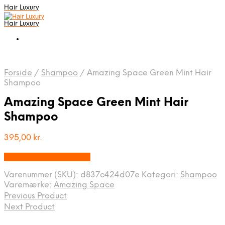
Hair Luxury
Hair Luxury
Forside
/
Shampoo
/
Amazing Space Green Mint Hair
Shampoo
Amazing Space Green Mint Hair
Shampoo
395,00
kr.
Bedste Pris Fundet Her
Varenummer (SKU):
d837c424d07e
Kategori:
Shampoo
Varemærke:
Amazing Space
Previous Product
Next Product