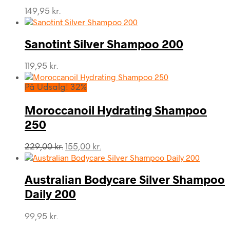
149,95
kr.
Sanotint Silver Shampoo 200
119,95
kr.
På Udsalg! 32%
Moroccanoil Hydrating Shampoo
250
Den
Den
229,00
kr.
155,00
kr.
oprindelige
aktuelle
pris
pris
var:
er:
Australian Bodycare Silver Shampoo
229,00 kr..
155,00 kr..
Daily 200
99,95
kr.