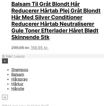
Balsam Til Gråt Blondt Hår
Reducerer Hårtab Plej Gråt Blondt
Hår Med Silver Conditioner
Reducerer Hårtab Neutraliserer
Gule Toner Efterlader Håret Blødt
Skinnende Stk
Den
Den
299,95
kr.
169,95
kr.
oprindelige
aktuelle
© Hair Luxury
pris
pris
×
var:
er:
299,95 kr..
169,95 kr..
Shampoo
Balsam
Hårspray
Hårkur
Hårolie
×
What are you looking for?