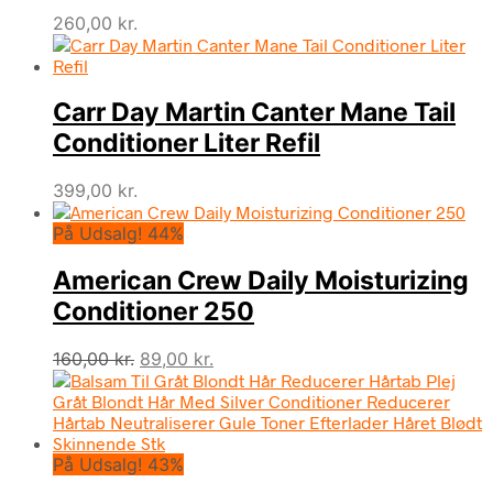
260,00
kr.
Carr Day Martin Canter Mane Tail
Conditioner Liter Refil
399,00
kr.
På Udsalg! 44%
American Crew Daily Moisturizing
Conditioner 250
Den
Den
160,00
kr.
89,00
kr.
oprindelige
aktuelle
pris
pris
var:
er:
160,00 kr..
89,00 kr..
På Udsalg! 43%