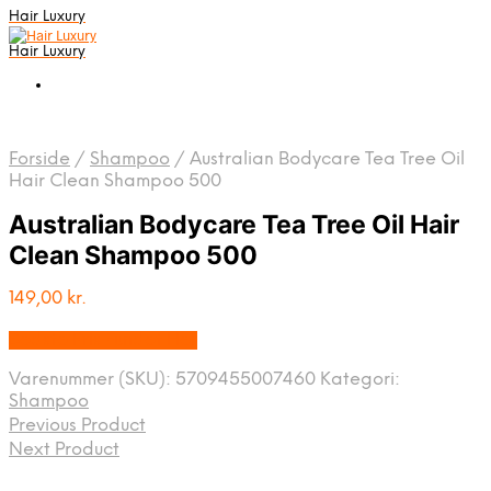
Hair Luxury
Hair Luxury
Forside
/
Shampoo
/
Australian Bodycare Tea Tree Oil
Hair Clean Shampoo 500
Australian Bodycare Tea Tree Oil Hair
Clean Shampoo 500
149,00
kr.
Bedste Pris Fundet Her
Varenummer (SKU):
5709455007460
Kategori:
Shampoo
Previous Product
Next Product