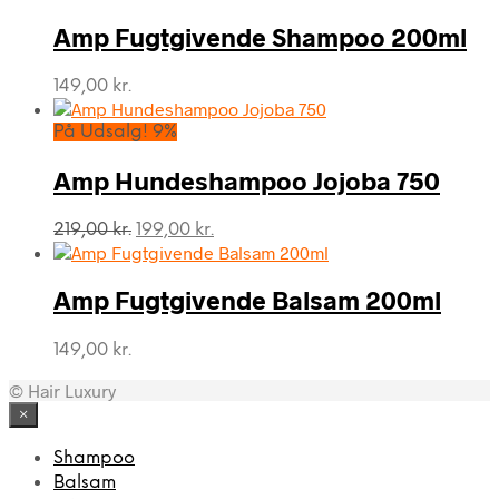
Amp Fugtgivende Shampoo 200ml
149,00
kr.
På Udsalg! 9%
Amp Hundeshampoo Jojoba 750
Den
Den
219,00
kr.
199,00
kr.
oprindelige
aktuelle
pris
pris
var:
er:
Amp Fugtgivende Balsam 200ml
219,00 kr..
199,00 kr..
149,00
kr.
© Hair Luxury
×
Shampoo
Balsam