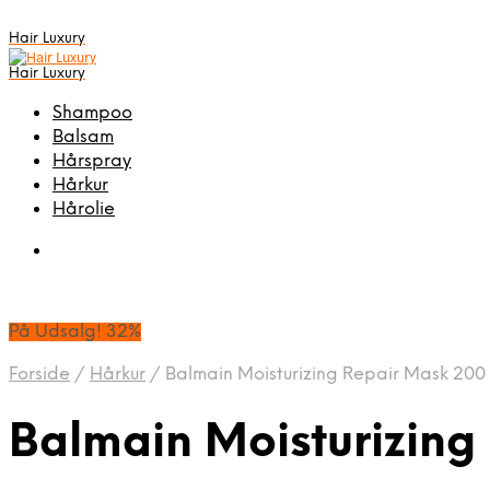
Hair Luxury
Hair Luxury
Shampoo
Balsam
Hårspray
Hårkur
Hårolie
På Udsalg! 32%
Forside
/
Hårkur
/
Balmain Moisturizing Repair Mask 200
Balmain Moisturizing