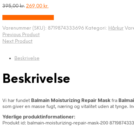
Den
Den
395,00
kr.
269,00
kr.
oprindelige
aktuelle
Bedste Pris Fundet Her
pris
pris
var:
er:
Varenummer (SKU):
8719874333696
Kategori:
Hårkur
Var
395,00 kr..
269,00 kr..
Previous Product
Next Product
Beskrivelse
Beskrivelse
Vi har fundet
Balmain Moisturizing Repair Mask
fra
Balma
som giver en masse fugt, næring og vitalitet uden at tynge. In
Yderlige produktinformationer:
Produkt id: balmain-moisturizing-repair-mask-200 871987433