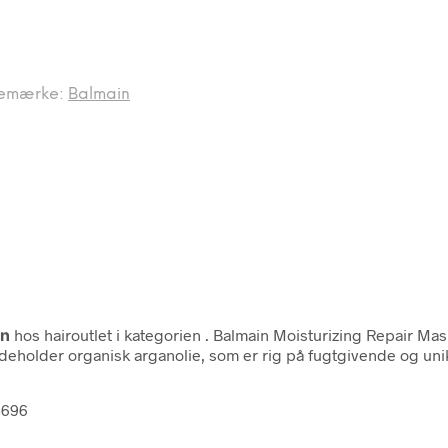
emærke:
Balmain
in
hos hairoutlet i kategorien
. Balmain Moisturizing Repair Mas
deholder organisk arganolie, som er rig på fugtgivende og unikk
3696