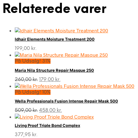
Relaterede varer
Idhair Elements Moisture Treatment 200
199,00
kr.
På Udsalg! 31%
Maria Nila Structure Repair Masque 250
Den
Den
260,00
kr.
179,00
kr.
oprindelige
aktuelle
pris
pris
På Udsalg! 10%
var:
er:
Wella Professionals Fusion Intense Repair Mask 500
260,00 kr..
179,00 kr..
Den
Den
509,00
kr.
458,00
kr.
oprindelige
aktuelle
pris
pris
Living Proof Triple Bond Complex
var:
er:
509,00 kr..
458,00 kr..
377,95
kr.