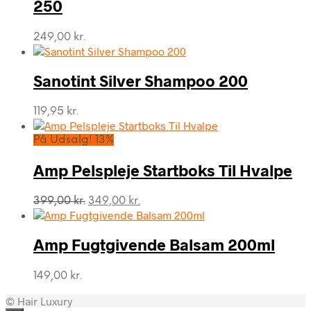
250
249,00
kr.
Sanotint Silver Shampoo 200
119,95
kr.
På Udsalg! 13%
Amp Pelspleje Startboks Til Hvalpe
Den
Den
399,00
kr.
349,00
kr.
oprindelige
aktuelle
pris
pris
var:
er:
Amp Fugtgivende Balsam 200ml
399,00 kr..
349,00 kr..
149,00
kr.
© Hair Luxury