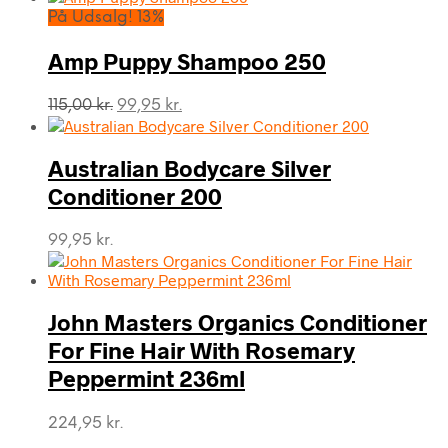
pris
pris
På Udsalg! 13%
var:
er:
219,00 kr..
199,00 kr..
Amp Puppy Shampoo 250
Den
Den
115,00
kr.
99,95
kr.
oprindelige
aktuelle
pris
pris
var:
er:
Australian Bodycare Silver
115,00 kr..
99,95 kr..
Conditioner 200
99,95
kr.
John Masters Organics Conditioner
For Fine Hair With Rosemary
Peppermint 236ml
224,95
kr.