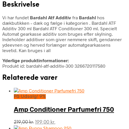
Beskrivelse
Vi har fundet
Bardahl Atf Additiv
fra
Bardahl
hos
dækbutikken – dæk og fælge i kategorien
. Bardahl ATF
Additiv 300 ml Bardahl ATF Conditioner 300 ml. Specielt
Automat gearkasse additiv som bruges efter skylning.
Indeholder additiver som giver nemmere skift, gendanner
ydeevnen og herved forlænger automatgearkassens
levetid. Kan bruges i all
Yderlige produktinformationer:
Produkt id: bardahl-atf-additiv-300 3266720117580
Relaterede varer
På Udsalg! 9%
Amp Conditioner Parfumefri 750
Den
Den
219,00
kr.
199,00
kr.
oprindelige
aktuelle