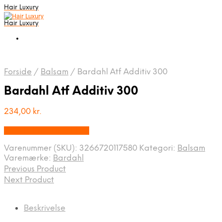
Hair Luxury
Hair Luxury
Forside
/
Balsam
/
Bardahl Atf Additiv 300
Bardahl Atf Additiv 300
234,00
kr.
Bedste Pris Fundet Her
Varenummer (SKU):
3266720117580
Kategori:
Balsam
Varemærke:
Bardahl
Previous Product
Next Product
Beskrivelse