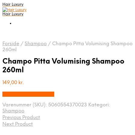
Hair Luxury
Hair Luxury
Forside
/
Shampoo
/
Champo Pitta Volumising Shampoo
260ml
Champo Pitta Volumising Shampoo
260ml
149,00
kr.
Bedste Pris Fundet Her
Varenummer (SKU):
5060554370023
Kategori:
Shampoo
Previous Product
Next Product