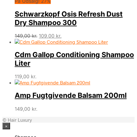
På Udsalg! 27%
Schwarzkopf Osis Refresh Dust
Dry Shampoo 300
Den
Den
149,00
kr.
109,00
kr.
oprindelige
aktuelle
pris
pris
Cdm Gallop Conditioning Shampoo
var:
er:
149,00 kr..
109,00 kr..
Liter
119,00
kr.
Amp Fugtgivende Balsam 200ml
149,00
kr.
© Hair Luxury
×