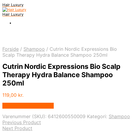
Hair Luxury
Hair Luxury
Forside
/
Shampoo
/
Cutrin Nordic Expressions Bio
Scalp Therapy Hydra Balance Shampoo 250ml
Cutrin Nordic Expressions Bio Scalp
Therapy Hydra Balance Shampoo
250ml
119,00
kr.
Bedste Pris Fundet Her
Varenummer (SKU):
6412600550009
Kategori:
Shampoo
Previous Product
Next Product