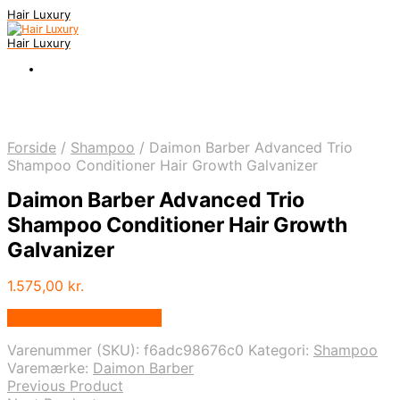
Hair Luxury
Hair Luxury
Forside
/
Shampoo
/
Daimon Barber Advanced Trio
Shampoo Conditioner Hair Growth Galvanizer
Daimon Barber Advanced Trio
Shampoo Conditioner Hair Growth
Galvanizer
1.575,00
kr.
Bedste Pris Fundet Her
Varenummer (SKU):
f6adc98676c0
Kategori:
Shampoo
Varemærke:
Daimon Barber
Previous Product