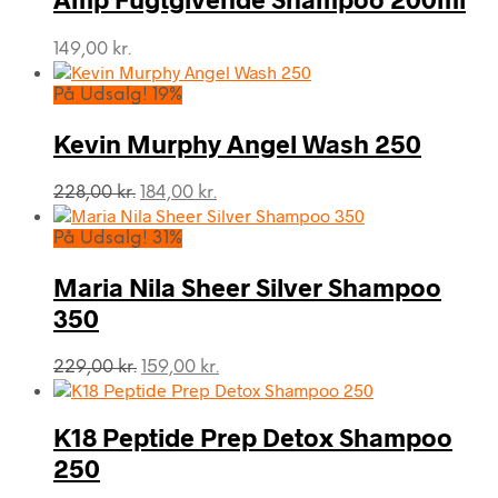
149,00
kr.
På Udsalg! 19%
Kevin Murphy Angel Wash 250
Den
Den
228,00
kr.
184,00
kr.
oprindelige
aktuelle
pris
pris
På Udsalg! 31%
var:
er:
228,00 kr..
184,00 kr..
Maria Nila Sheer Silver Shampoo
350
Den
Den
229,00
kr.
159,00
kr.
oprindelige
aktuelle
pris
pris
var:
er:
K18 Peptide Prep Detox Shampoo
229,00 kr..
159,00 kr..
250