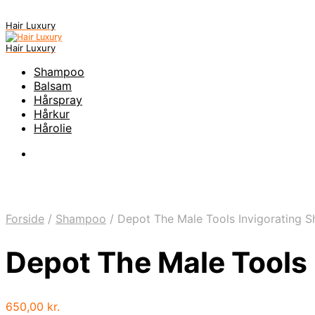
Hair Luxury
Hair Luxury
Shampoo
Balsam
Hårspray
Hårkur
Hårolie
Forside
/
Shampoo
/
Depot The Male Tools Invigorating 
Depot The Male Tools
650,00
kr.