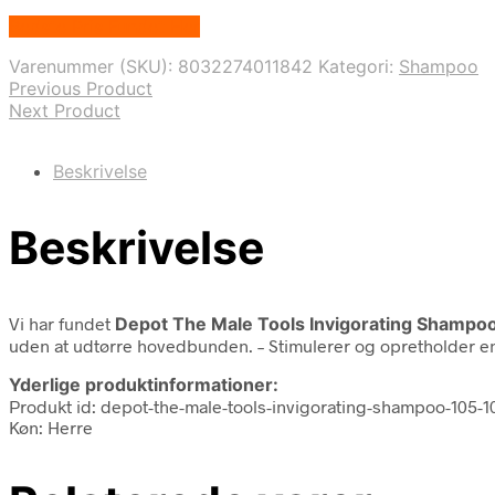
Bedste Pris Fundet Her
Varenummer (SKU):
8032274011842
Kategori:
Shampoo
Previous Product
Next Product
Beskrivelse
Beskrivelse
Vi har fundet
Depot The Male Tools Invigorating Shampo
uden at udtørre hovedbunden. – Stimulerer og opretholder en
Yderlige produktinformationer:
Produkt id: depot-the-male-tools-invigorating-shampoo-105-
Køn: Herre