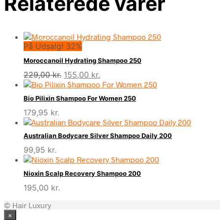
Relaterede varer
På Udsalg! 32%
Moroccanoil Hydrating Shampoo 250
Den
Den
229,00
kr.
155,00
kr.
oprindelige
aktuelle
pris
pris
Bio Pilixin Shampoo For Women 250
var:
er:
179,95
kr.
229,00 kr..
155,00 kr..
Australian Bodycare Silver Shampoo Daily 200
99,95
kr.
Nioxin Scalp Recovery Shampoo 200
195,00
kr.
© Hair Luxury
×