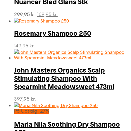
Nuancer Blød Glans Stk
Den
Den
299,95
kr.
169,95
kr.
oprindelige
aktuelle
pris
pris
var:
er:
Rosemary Shampoo 250
299,95 kr..
169,95 kr..
149,95
kr.
John Masters Organics Scalp
Stimulating Shampoo With
Spearmint Meadowsweet 473ml
397,95
kr.
På Udsalg! 27%
Maria Nila Soothing Dry Shampoo