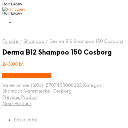
Hair Luxury
Hair Luxury
Forside
/
Shampoo
/
Derma B12 Shampoo 150 Cosborg
Derma B12 Shampoo 150 Cosborg
243,00
kr.
Bedste Pris Fundet Her
Varenummer (SKU):
5707455000382
Kategori:
Shampoo
Varemærke:
Cosborg
Previous Product
Next Product
Beskrivelse