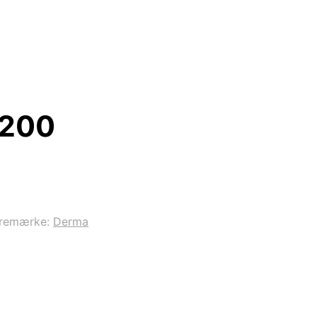
 200
remærke:
Derma