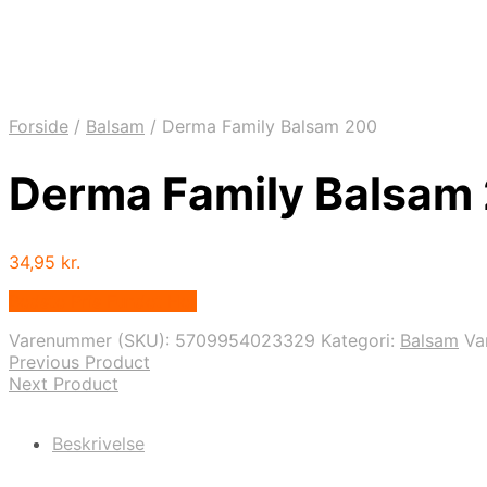
Forside
/
Balsam
/
Derma Family Balsam 200
Derma Family Balsam
34,95
kr.
Bedste Pris Fundet Her
Varenummer (SKU):
5709954023329
Kategori:
Balsam
Va
Previous Product
Next Product
Beskrivelse