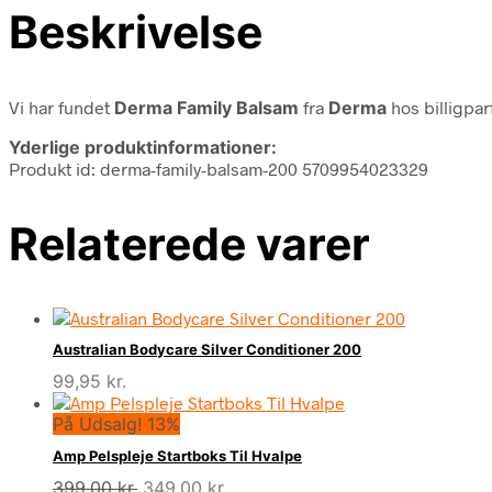
Beskrivelse
Vi har fundet
Derma Family Balsam
fra
Derma
hos billigpa
Yderlige produktinformationer:
Produkt id: derma-family-balsam-200 5709954023329
Relaterede varer
Australian Bodycare Silver Conditioner 200
99,95
kr.
På Udsalg! 13%
Amp Pelspleje Startboks Til Hvalpe
Den
Den
399,00
kr.
349,00
kr.