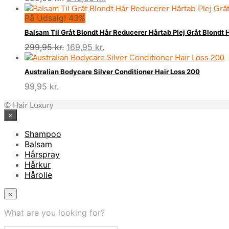
oprindelige
aktuelle
På Udsalg! 43%
pris
pris
var:
er:
Balsam Til Gråt Blondt Hår Reducerer Hårtab Plej Gråt Blondt 
399,00 kr..
349,00 kr..
Den
Den
299,95
kr.
169,95
kr.
oprindelige
aktuelle
pris
pris
Australian Bodycare Silver Conditioner Hair Loss 200
var:
er:
99,95
kr.
299,95 kr..
169,95 kr..
© Hair Luxury
×
Shampoo
Balsam
Hårspray
Hårkur
Hårolie
×
What are you looking for?