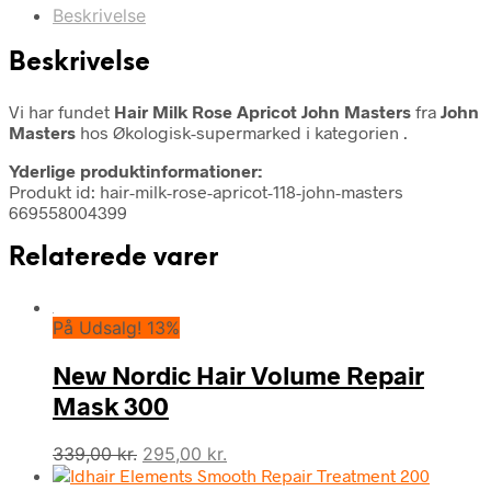
Beskrivelse
Beskrivelse
Vi har fundet
Hair Milk Rose Apricot John Masters
fra
John
Masters
hos Økologisk-supermarked i kategorien
.
Yderlige produktinformationer:
Produkt id: hair-milk-rose-apricot-118-john-masters
669558004399
Relaterede varer
På Udsalg! 13%
New Nordic Hair Volume Repair
Mask 300
Den
Den
339,00
kr.
295,00
kr.
oprindelige
aktuelle