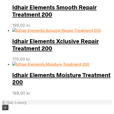
pris
pris
Idhair Elements Smooth Repair
var:
er:
339,00 kr..
295,00 kr..
Treatment 200
199,00
kr.
Idhair Elements Xclusive Repair
Treatment 200
179,00
kr.
Idhair Elements Moisture Treatment
200
199,00
kr.
© Hair Luxury
×