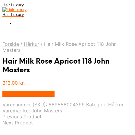
Hair Luxury
Hair Luxury
Forside
/
Hårkur
/
Hair Milk Rose Apricot 118 John
Masters
Hair Milk Rose Apricot 118 John
Masters
313,00
kr.
Bedste Pris Fundet Her
Varenummer (SKU):
669558004399
Kategori:
Hårkur
Varemærke:
John Masters
Previous Product
Next Product