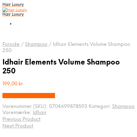
Hair Luxury
Hair Luxury
Forside
/
Shampoo
/
Idhair Elements Volume Shampoo
250
Idhair Elements Volume Shampoo
250
199,00
kr.
Bedste Pris Fundet Her
Varenummer (SKU):
5704699878593
Kategori:
Shampoo
Varemærke:
Idhair
Previous Product
Next Product