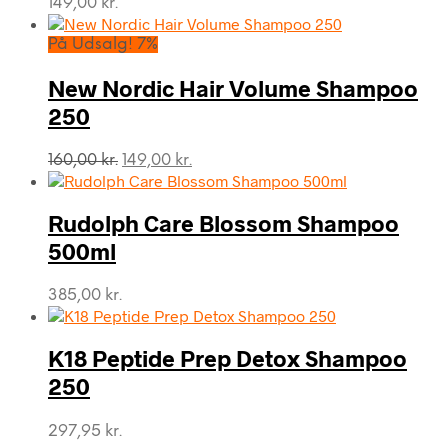
149,00
kr.
På Udsalg! 7%
New Nordic Hair Volume Shampoo
250
Den
Den
160,00
kr.
149,00
kr.
oprindelige
aktuelle
pris
pris
var:
er:
Rudolph Care Blossom Shampoo
160,00 kr..
149,00 kr..
500ml
385,00
kr.
K18 Peptide Prep Detox Shampoo
250
297,95
kr.