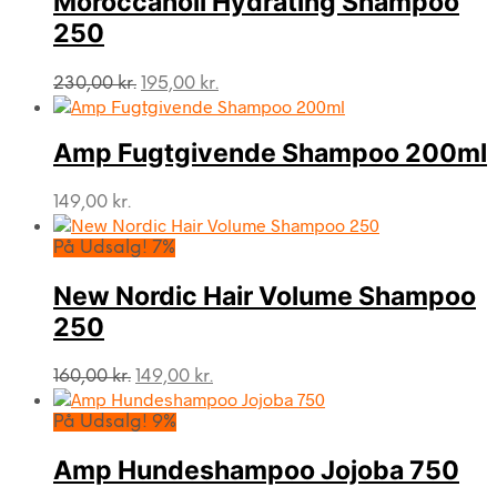
Moroccanoil Hydrating Shampoo
250
Den
Den
230,00
kr.
195,00
kr.
oprindelige
aktuelle
pris
pris
var:
er:
Amp Fugtgivende Shampoo 200ml
230,00 kr..
195,00 kr..
149,00
kr.
På Udsalg! 7%
New Nordic Hair Volume Shampoo
250
Den
Den
160,00
kr.
149,00
kr.
oprindelige
aktuelle
pris
pris
På Udsalg! 9%
var:
er:
160,00 kr..
149,00 kr..
Amp Hundeshampoo Jojoba 750