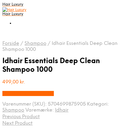
Hair Luxury
Hair Luxury
Forside
/
Shampoo
/
Idhair Essentials Deep Clean
Shampoo 1000
Idhair Essentials Deep Clean
Shampoo 1000
499,00
kr.
Bedste Pris Fundet Her
Varenummer (SKU):
5704699875905
Kategori:
Shampoo
Varemærke:
Idhair
Previous Product
Next Product