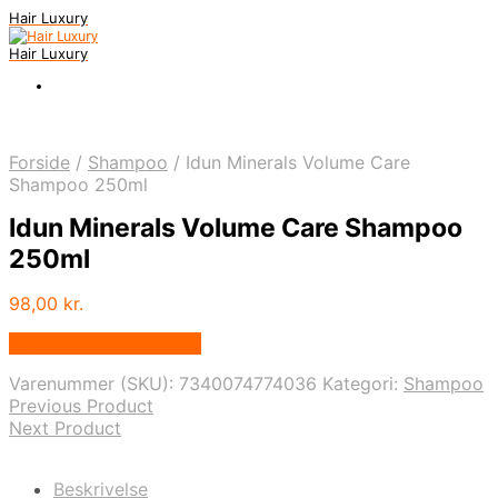
Hair Luxury
Hair Luxury
Forside
/
Shampoo
/
Idun Minerals Volume Care
Shampoo 250ml
Idun Minerals Volume Care Shampoo
250ml
98,00
kr.
Bedste Pris Fundet Her
Varenummer (SKU):
7340074774036
Kategori:
Shampoo
Previous Product
Next Product
Beskrivelse