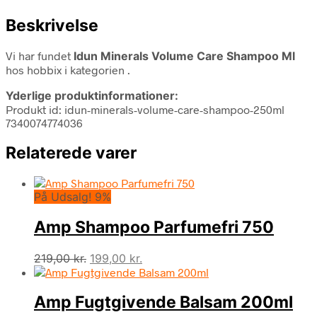
Beskrivelse
Vi har fundet
Idun Minerals Volume Care Shampoo Ml
hos hobbix i kategorien
.
Yderlige produktinformationer:
Produkt id: idun-minerals-volume-care-shampoo-250ml
7340074774036
Relaterede varer
På Udsalg! 9%
Amp Shampoo Parfumefri 750
Den
Den
219,00
kr.
199,00
kr.
oprindelige
aktuelle
pris
pris
Amp Fugtgivende Balsam 200ml
var:
er:
219,00 kr..
199,00 kr..