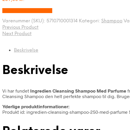
Bedste Pris Fundet Her
Varenummer (SKU):
5710710001314
Kategori:
Shampoo
Va
Previous Product
Next Product
Beskrivelse
Beskrivelse
Vi har fundet
Ingredien Cleansing Shampoo Med Parfume
f
Cleansing Shampoo den helt perfekte shampoo til dig. Bruger
Yderlige produktinformationer:
Produkt id: ingredien-cleansing-shampoo-250-med-parfume 