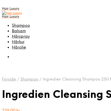
Hair Luxury
Hair Luxury
Shampoo
Balsam
Hårspray
Hårkur
Hårolie
Forside
/
Shampoo
/
Ingredien Cleansing Shampoo 250
Ingredien Cleansing
239,00
kr.