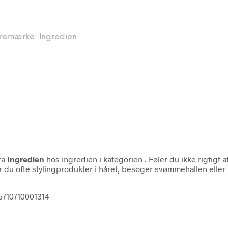
remærke:
Ingredien
ra
Ingredien
hos ingredien i kategorien
. Føler du ikke rigtigt 
 du ofte stylingprodukter i håret, besøger svømmehallen eller
5710710001314