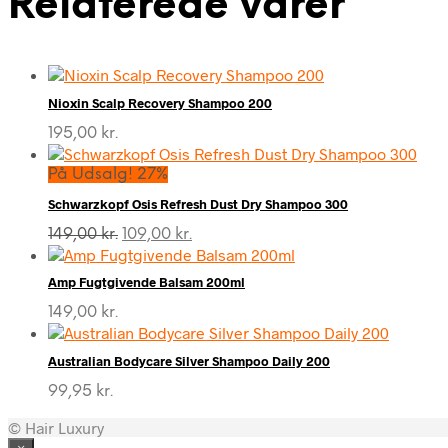
Relaterede varer
Nioxin Scalp Recovery Shampoo 200
195,00
kr.
På Udsalg! 27%
Schwarzkopf Osis Refresh Dust Dry Shampoo 300
Den
Den
149,00
kr.
109,00
kr.
oprindelige
aktuelle
pris
pris
Amp Fugtgivende Balsam 200ml
var:
er:
149,00 kr..
109,00 kr..
149,00
kr.
Australian Bodycare Silver Shampoo Daily 200
99,95
kr.
© Hair Luxury