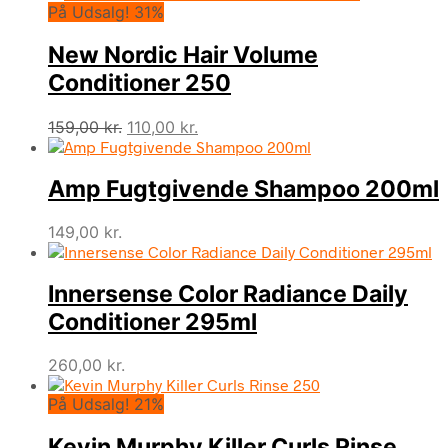
På Udsalg! 31%
New Nordic Hair Volume
Conditioner 250
Den
Den
159,00
kr.
110,00
kr.
oprindelige
aktuelle
pris
pris
Amp Fugtgivende Shampoo 200ml
var:
er:
159,00 kr..
110,00 kr..
149,00
kr.
Innersense Color Radiance Daily
Conditioner 295ml
260,00
kr.
På Udsalg! 21%
Kevin Murphy Killer Curls Rinse