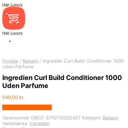
Hair Luxury
Hair Luxury
Forside
/
Balsam
/
Ingredien Curl Build Conditioner 1000
Uden Parfume
Ingredien Curl Build Conditioner 1000
Uden Parfume
549,00
kr.
Bedste Pris Fundet Her
Varenummer (SKU):
5710710002427
Kategori:
Balsam
Varemærke:
Ingredien