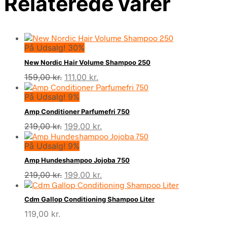
Relaterede varer
På Udsalg! 30%
New Nordic Hair Volume Shampoo 250
Den
Den
159,00
kr.
111,00
kr.
oprindelige
aktuelle
På Udsalg! 9%
pris
pris
var:
er:
Amp Conditioner Parfumefri 750
159,00 kr..
111,00 kr..
Den
Den
219,00
kr.
199,00
kr.
oprindelige
aktuelle
På Udsalg! 9%
pris
pris
var:
er:
Amp Hundeshampoo Jojoba 750
219,00 kr..
199,00 kr..
Den
Den
219,00
kr.
199,00
kr.
oprindelige
aktuelle
pris
pris
Cdm Gallop Conditioning Shampoo Liter
var:
er:
119,00
kr.
219,00 kr..
199,00 kr..