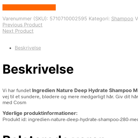
Bedste Pris Fundet Her
Varenummer (SKU):
5710710002595
Kategori:
Shampoo
V
Previous Product
Next Product
Beskrivelse
Beskrivelse
Vi har fundet
Ingredien Nature Deep Hydrate Shampoo 
vej til et sundere, blødere og mere medgørligt hår. Giv dit 
med Cosm
Yderlige produktinformationer:
Produkt id: ingredien-nature-deep-hydrate-shampoo-280-m