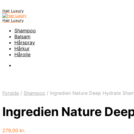
Hair Luxury
Hair Luxury
Shampoo
Balsam
Hårspray
Hårkur
Hårolie
Forside
/
Shampoo
/
Ingredien Nature Deep Hydrate Sh
Ingredien Nature De
279,00
kr.