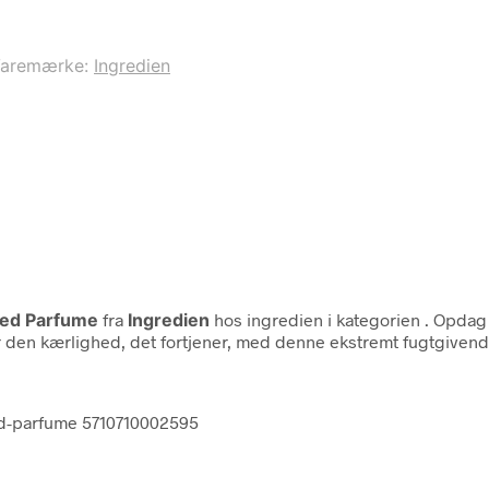
aremærke:
Ingredien
Med Parfume
fra
Ingredien
hos ingredien i kategorien
. Opdag
hår den kærlighed, det fortjener, med denne ekstremt fugtgiven
ed-parfume 5710710002595