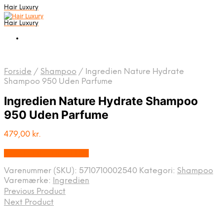
Hair Luxury
Hair Luxury
Forside
/
Shampoo
/
Ingredien Nature Hydrate
Shampoo 950 Uden Parfume
Ingredien Nature Hydrate Shampoo
950 Uden Parfume
479,00
kr.
Bedste Pris Fundet Her
Varenummer (SKU):
5710710002540
Kategori:
Shampoo
Varemærke:
Ingredien
Previous Product
Next Product