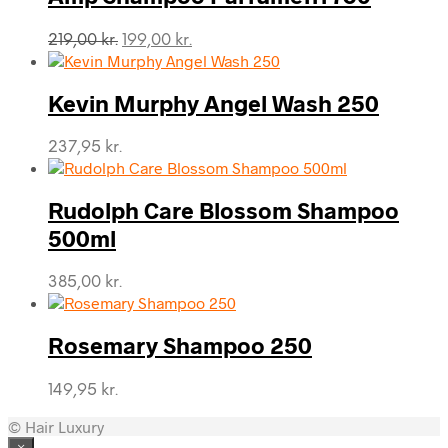
Den
Den
219,00
kr.
199,00
kr.
oprindelige
aktuelle
pris
pris
var:
er:
Kevin Murphy Angel Wash 250
219,00 kr..
199,00 kr..
237,95
kr.
Rudolph Care Blossom Shampoo
500ml
385,00
kr.
Rosemary Shampoo 250
149,95
kr.
© Hair Luxury
×