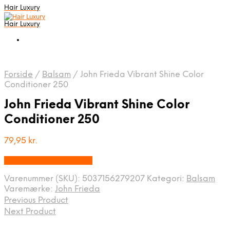
Hair Luxury
Hair Luxury
Forside
/
Balsam
/
John Frieda Vibrant Shine Color
Conditioner 250
John Frieda Vibrant Shine Color
Conditioner 250
79,95
kr.
Bedste Pris Fundet Her
Varenummer (SKU):
5037156279207
Kategori:
Balsam
Varemærke:
John Frieda
Previous Product
Next Product