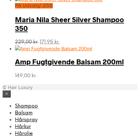
På Udsalg! 25%
Maria Nila Sheer Silver Shampoo
350
Den
Den
229,00
kr.
171,95
kr.
oprindelige
aktuelle
pris
pris
var:
er:
Amp Fugtgivende Balsam 200ml
229,00 kr..
171,95 kr..
149,00
kr.
© Hair Luxury
×
Shampoo
Balsam
Hårspray
Hårkur
Hårolie