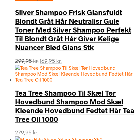
Silver Shampoo Frisk Glansfuldt
Blondt Gråt Hår Neutralisr Gule
Toner Med Silver Shampoo Perfekt
Til Blondt Gråt Hår Giver Kølige
Nuancer Blød Glans Stk
Den
Den
299,95
kr.
169,95
kr.
oprindelige
aktuelle
pris
pris
var:
er:
299,95 kr..
169,95 kr..
Tea Tree Shampoo Til Skæl Tør
Hovedbund Shampoo Mod Skæl
Kløende Hovedbund Fedtet Hår Tea
Tree Oil 1000
279,95
kr.