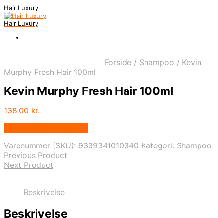
Hair Luxury
Hair Luxury
Forside
/
Shampoo
/
Kevin
Murphy Fresh Hair 100ml
Kevin Murphy Fresh Hair 100ml
138,00
kr.
Bedste Pris Fundet Her
Varenummer (SKU):
9339341010340
Kategori:
Shampoo
Previous Product
Next Product
Beskrivelse
Beskrivelse