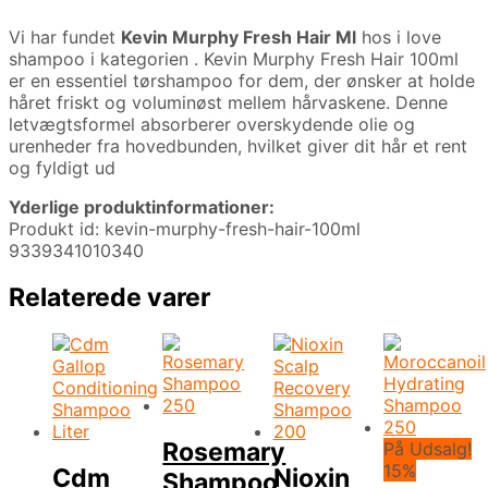
Vi har fundet
Kevin Murphy Fresh Hair Ml
hos i love
shampoo i kategorien
. Kevin Murphy Fresh Hair 100ml
er en essentiel tørshampoo for dem, der ønsker at holde
håret friskt og voluminøst mellem hårvaskene. Denne
letvægtsformel absorberer overskydende olie og
urenheder fra hovedbunden, hvilket giver dit hår et rent
og fyldigt ud
Yderlige produktinformationer:
Produkt id: kevin-murphy-fresh-hair-100ml
9339341010340
Relaterede varer
Rosemary
På Udsalg!
15%
Cdm
Nioxin
Shampoo