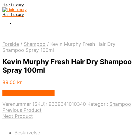
Hair Luxury
Hair Luxury
Forside
/
Shampoo
/
Kevin Murphy Fresh Hair Dry
Shampoo Spray 100ml
Kevin Murphy Fresh Hair Dry Shampoo
Spray 100ml
89,00
kr.
Bedste Pris Fundet Her
Varenummer (SKU):
9339341010340
Kategori:
Shampoo
Previous Product
Next Product
Beskrivelse