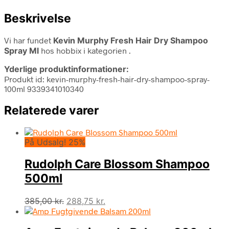
Beskrivelse
Vi har fundet
Kevin Murphy Fresh Hair Dry Shampoo
Spray Ml
hos hobbix i kategorien
.
Yderlige produktinformationer:
Produkt id: kevin-murphy-fresh-hair-dry-shampoo-spray-
100ml 9339341010340
Relaterede varer
På Udsalg! 25%
Rudolph Care Blossom Shampoo
500ml
Den
Den
385,00
kr.
288,75
kr.
oprindelige
aktuelle
pris
pris