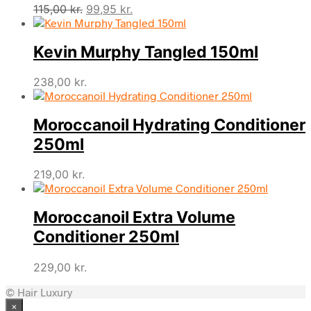
Den
Den
115,00
kr.
99,95
kr.
oprindelige
aktuelle
pris
pris
Kevin Murphy Tangled 150ml
var:
er:
115,00 kr..
99,95 kr..
238,00
kr.
Moroccanoil Hydrating Conditioner
250ml
219,00
kr.
Moroccanoil Extra Volume
Conditioner 250ml
229,00
kr.
© Hair Luxury
×