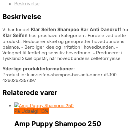
Beskrivelse
Beskrivelse
Vi har fundet
Klar Seifen Shampoo Bar Anti Dandruff
fra
Klar Seifen
hos proshave i kategorien
. Fordele ved dette
produkt:- Reducerer skæl og genopretter hovedbundens
balance. – Beroliger kløe og irritation i hovedbunden. –
Velegnet til fedtet og sensitiv hovedbund. – Produceret i
Tyskland Skæl opstår, når hovedbundens cellefornyelse
Yderlige produktinformationer:
Produkt id: klar-seifen-shampoo-bar-anti-dandruff-100
4260262357397
Relaterede varer
På Udsalg! 13%
Amp Puppy Shampoo 250