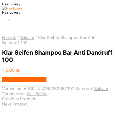
Hair Luxury
Hair Luxury
Forside
/
Balsam
/
Klar Seifen Shampoo Bar Anti
Dandruff 100
Klar Seifen Shampoo Bar Anti Dandruff
100
115,00
kr.
Bedste Pris Fundet Her
Varenummer (SKU):
4260262357397
Kategori:
Balsam
Varemærke:
Klar Seifen
Previous Product
Next Product