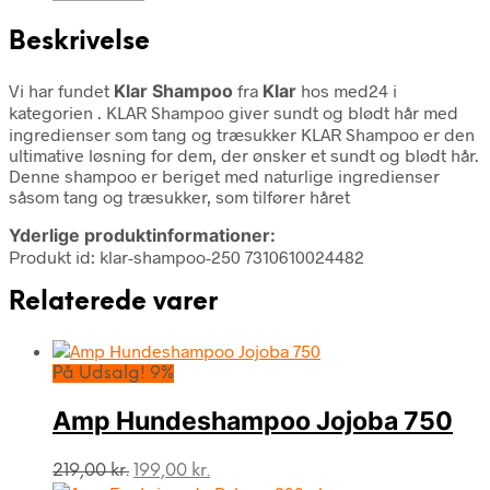
Beskrivelse
Vi har fundet
Klar Shampoo
fra
Klar
hos med24 i
kategorien
. KLAR Shampoo giver sundt og blødt hår med
ingredienser som tang og træsukker KLAR Shampoo er den
ultimative løsning for dem, der ønsker et sundt og blødt hår.
Denne shampoo er beriget med naturlige ingredienser
såsom tang og træsukker, som tilfører håret
Yderlige produktinformationer:
Produkt id: klar-shampoo-250 7310610024482
Relaterede varer
På Udsalg! 9%
Amp Hundeshampoo Jojoba 750
Den
Den
219,00
kr.
199,00
kr.
oprindelige
aktuelle