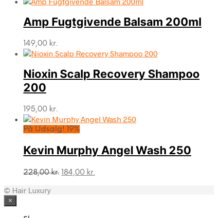
pris
pris
var:
er:
Amp Fugtgivende Balsam 200ml
219,00 kr..
199,00 kr..
149,00
kr.
Nioxin Scalp Recovery Shampoo
200
195,00
kr.
På Udsalg! 19%
Kevin Murphy Angel Wash 250
Den
Den
228,00
kr.
184,00
kr.
oprindelige
aktuelle
© Hair Luxury
pris
pris
var:
er:
×
228,00 kr..
184,00 kr..