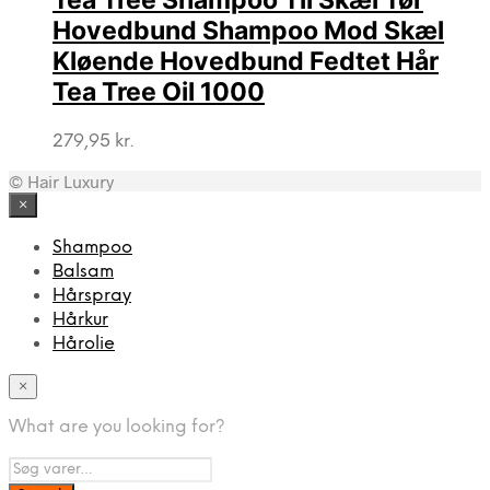
Tea Tree Shampoo Til Skæl Tør
Hovedbund Shampoo Mod Skæl
Kløende Hovedbund Fedtet Hår
Tea Tree Oil 1000
279,95
kr.
© Hair Luxury
×
Shampoo
Balsam
Hårspray
Hårkur
Hårolie
×
What are you looking for?