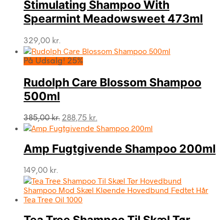
Stimulating Shampoo With
Spearmint Meadowsweet 473ml
329,00
kr.
På Udsalg! 25%
Rudolph Care Blossom Shampoo
500ml
Den
Den
385,00
kr.
288,75
kr.
oprindelige
aktuelle
pris
pris
var:
er:
Amp Fugtgivende Shampoo 200ml
385,00 kr..
288,75 kr..
149,00
kr.