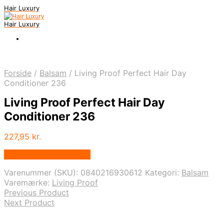
Hair Luxury
Hair Luxury
Forside
/
Balsam
/
Living Proof Perfect Hair Day
Conditioner 236
Living Proof Perfect Hair Day
Conditioner 236
227,95
kr.
Bedste Pris Fundet Her
Varenummer (SKU):
0840216930612
Kategori:
Balsam
Varemærke:
Living Proof
Previous Product
Next Product