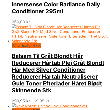
Innersense Color Radiance Daily
var:
er:
115,00 kr..
99,95 kr..
Conditioner 295ml
260,00
kr.
På Udsalg! 43%
Balsam Til Gråt Blondt Hår
Reducerer Hårtab Plej Gråt Blondt
Hår Med Silver Conditioner
Reducerer Hårtab Neutraliserer
Gule Toner Efterlader Håret Blødt
Skinnende Stk
Den
Den
299,95
kr.
169,95
kr.
oprindelige
aktuelle