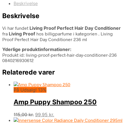
Beskrivelse
Beskrivelse
Vi har fundet
Living Proof Perfect Hair Day Conditioner
fra
Living Proof
hos billigparfume i kategorien
. Living
Proof Perfect Hair Day Conditioner 236 ml
Yderlige produktinformationer:
Produkt id: living-proof-perfect-hair-day-conditioner-236
0840216930612
Relaterede varer
På Udsalg! 13%
Amp Puppy Shampoo 250
Den
Den
115,00
kr.
99,95
kr.
oprindelige
aktuelle
pris
pris