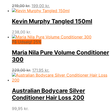
Den
Den
219,00
kr.
199,00
kr.
oprindelige
aktuelle
pris
pris
var:
er:
Kevin Murphy Tangled 150ml
219,00 kr..
199,00 kr..
238,00
kr.
På Udsalg! 25%
Maria Nila Pure Volume Conditioner
300
Den
Den
229,00
kr.
171,95
kr.
oprindelige
aktuelle
pris
pris
var:
er:
229,00 kr..
171,95 kr..
Australian Bodycare Silver
Conditioner Hair Loss 200
99,95
kr.