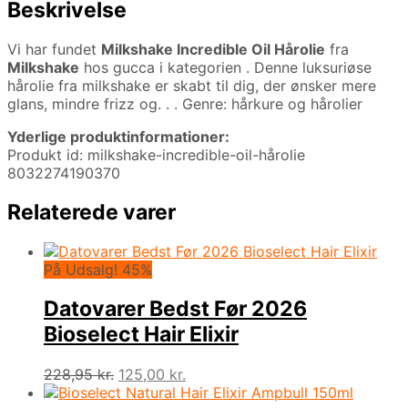
Beskrivelse
Vi har fundet
Milkshake Incredible Oil Hårolie
fra
Milkshake
hos gucca i kategorien
. Denne luksuriøse
hårolie fra milkshake er skabt til dig, der ønsker mere
glans, mindre frizz og. . . Genre: hårkure og hårolier
Yderlige produktinformationer:
Produkt id: milkshake-incredible-oil-hårolie
8032274190370
Relaterede varer
På Udsalg! 45%
Datovarer Bedst Før 2026
Bioselect Hair Elixir
Den
Den
228,95
kr.
125,00
kr.
oprindelige
aktuelle