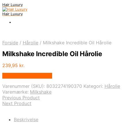
Hair Luxury
Hair Luxury
Forside
/
Hårolie
/
Milkshake Incredible Oil Hårolie
Milkshake Incredible Oil Hårolie
239,95
kr.
Bedste Pris Fundet Her
Varenummer (SKU):
8032274190370
Kategori:
Hårolie
Varemærke:
Milkshake
Previous Product
Next Product
Beskrivelse