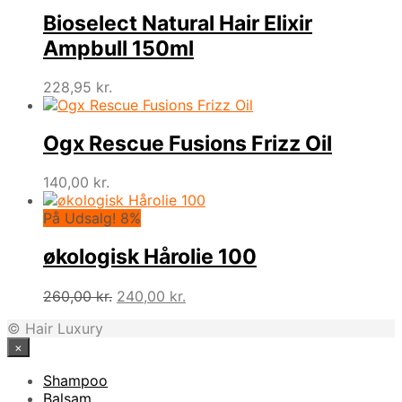
pris
pris
var:
er:
Bioselect Natural Hair Elixir
228,95 kr..
125,00 kr..
Ampbull 150ml
228,95
kr.
Ogx Rescue Fusions Frizz Oil
140,00
kr.
På Udsalg! 8%
økologisk Hårolie 100
Den
Den
260,00
kr.
240,00
kr.
oprindelige
aktuelle
© Hair Luxury
pris
pris
×
var:
er:
260,00 kr..
240,00 kr..
Shampoo
Balsam