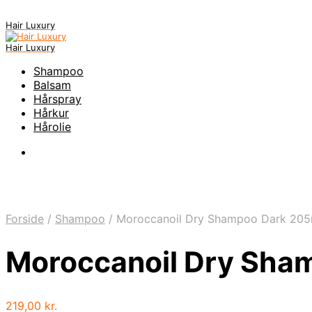
Hair Luxury
Hair Luxury
Shampoo
Balsam
Hårspray
Hårkur
Hårolie
Forside
/
Shampoo
/
Moroccanoil Dry Shampoo Dark 205
Moroccanoil Dry Sha
219,00
kr.