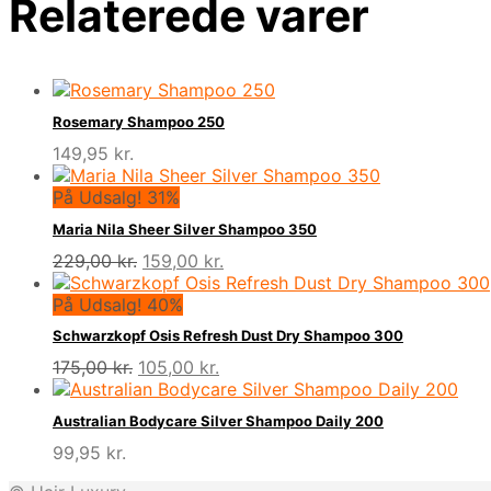
Relaterede varer
Rosemary Shampoo 250
149,95
kr.
På Udsalg! 31%
Maria Nila Sheer Silver Shampoo 350
Den
Den
229,00
kr.
159,00
kr.
oprindelige
aktuelle
pris
pris
På Udsalg! 40%
var:
er:
Schwarzkopf Osis Refresh Dust Dry Shampoo 300
229,00 kr..
159,00 kr..
Den
Den
175,00
kr.
105,00
kr.
oprindelige
aktuelle
pris
pris
Australian Bodycare Silver Shampoo Daily 200
var:
er:
99,95
kr.
175,00 kr..
105,00 kr..