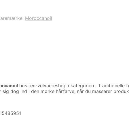
Varemærke:
Moroccanoil
occanoil
hos ren-velvaereshop i kategorien
. Traditionelle
er sig dog ind i den mørke hårfarve, når du masserer produ
015485951