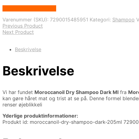
Bedste Pris Fundet Her
Varenummer (SKU):
7290015485951
Kategori:
Shampoo
Previous Product
Next Product
Beskrivelse
Beskrivelse
Vi har fundet
Moroccanoil Dry Shampoo Dark Ml
fra
Mor
kan gøre håret mat og trist at se på. Denne formel blend
renser øjeblikkeli
Yderlige produktinformationer:
Produkt id: moroccanoil-dry-shampoo-dark-205ml 7290