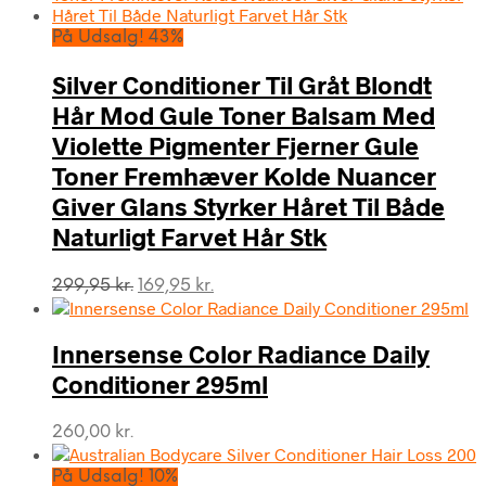
På Udsalg! 43%
Silver Conditioner Til Gråt Blondt
Hår Mod Gule Toner Balsam Med
Violette Pigmenter Fjerner Gule
Toner Fremhæver Kolde Nuancer
Giver Glans Styrker Håret Til Både
Naturligt Farvet Hår Stk
Den
Den
299,95
kr.
169,95
kr.
oprindelige
aktuelle
pris
pris
var:
er:
Innersense Color Radiance Daily
299,95 kr..
169,95 kr..
Conditioner 295ml
260,00
kr.
På Udsalg! 10%