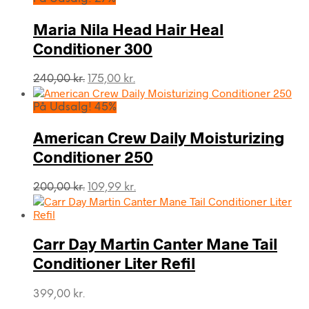
var:
er:
219,00 kr..
199,00 kr..
Maria Nila Head Hair Heal
Conditioner 300
Den
Den
240,00
kr.
175,00
kr.
oprindelige
aktuelle
pris
pris
På Udsalg! 45%
var:
er:
240,00 kr..
175,00 kr..
American Crew Daily Moisturizing
Conditioner 250
Den
Den
200,00
kr.
109,99
kr.
oprindelige
aktuelle
pris
pris
var:
er:
Carr Day Martin Canter Mane Tail
200,00 kr..
109,99 kr..
Conditioner Liter Refil
399,00
kr.