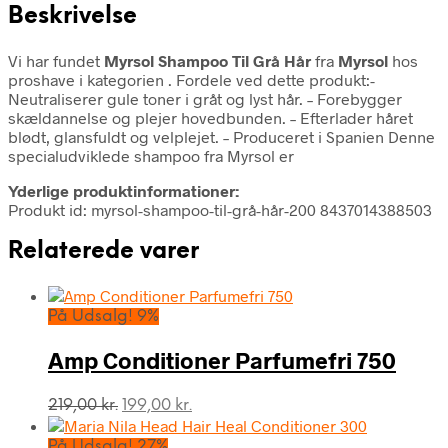
Beskrivelse
Vi har fundet
Myrsol Shampoo Til Grå Hår
fra
Myrsol
hos
proshave i kategorien
. Fordele ved dette produkt:-
Neutraliserer gule toner i gråt og lyst hår. – Forebygger
skældannelse og plejer hovedbunden. – Efterlader håret
blødt, glansfuldt og velplejet. – Produceret i Spanien Denne
specialudviklede shampoo fra Myrsol er
Yderlige produktinformationer:
Produkt id: myrsol-shampoo-til-grå-hår-200 8437014388503
Relaterede varer
På Udsalg! 9%
Amp Conditioner Parfumefri 750
Den
Den
219,00
kr.
199,00
kr.
oprindelige
aktuelle
pris
pris
På Udsalg! 27%