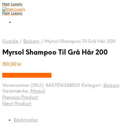
Hair Luxury
Hair Luxury
Forside
/
Balsam
/
Myrsol Shampoo Til Grå Hår 200
Myrsol Shampoo Til Grå Hår 200
159,00
kr.
Bedste Pris Fundet Her
Varenummer (SKU):
8437014388503
Kategori:
Balsam
Varemærke:
Myrsol
Previous Product
Next Product
Beskrivelse