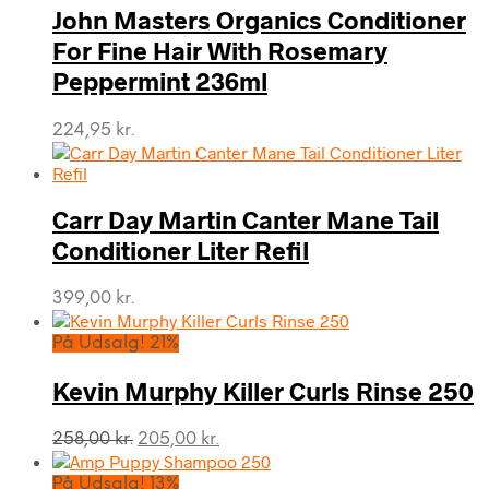
John Masters Organics Conditioner
For Fine Hair With Rosemary
Peppermint 236ml
224,95
kr.
Carr Day Martin Canter Mane Tail
Conditioner Liter Refil
399,00
kr.
På Udsalg! 21%
Kevin Murphy Killer Curls Rinse 250
Den
Den
258,00
kr.
205,00
kr.
oprindelige
aktuelle
pris
pris
På Udsalg! 13%