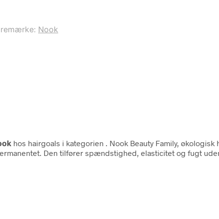
aremærke:
Nook
ook
hos hairgoals i kategorien
. Nook Beauty Family, økologisk 
 permanentet. Den tilfører spændstighed, elasticitet og fugt u