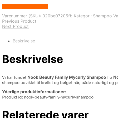
Bedste Pris Fundet Her
Varenummer (SKU):
020be07205fb
Kategori:
Shampoo
V
Previous Product
Next Product
Beskrivelse
Beskrivelse
Vi har fundet
Nook Beauty Family Mycurly Shampoo
fra
N
shampoo udviklet til krøllet og bølget hår, både naturligt og
Yderlige produktinformationer:
Produkt id: nook-beauty-family-mycurly-shampoo
Relaterede varer