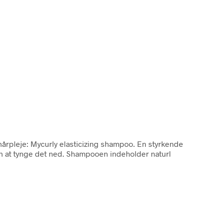
hårpleje: Mycurly elasticizing shampoo. En styrkende
den at tynge det ned. Shampooen indeholder naturl