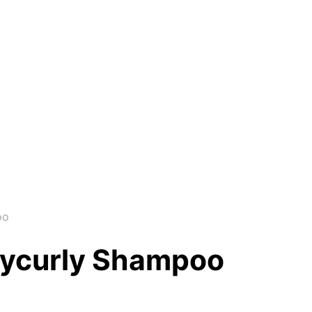
oo
Mycurly Shampoo