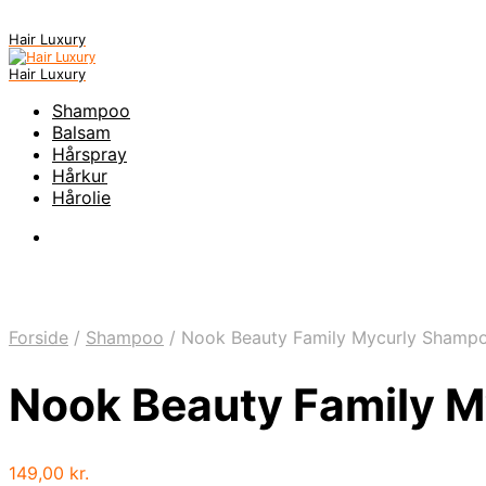
Hair Luxury
Hair Luxury
Shampoo
Balsam
Hårspray
Hårkur
Hårolie
Forside
/
Shampoo
/
Nook Beauty Family Mycurly Shamp
Nook Beauty Family 
149,00
kr.