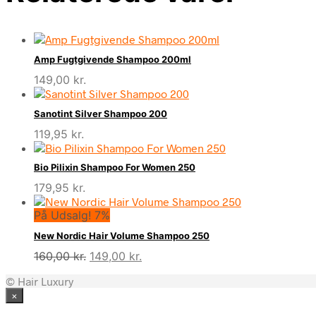
Amp Fugtgivende Shampoo 200ml
149,00
kr.
Sanotint Silver Shampoo 200
119,95
kr.
Bio Pilixin Shampoo For Women 250
179,95
kr.
På Udsalg! 7%
New Nordic Hair Volume Shampoo 250
Den
Den
160,00
kr.
149,00
kr.
oprindelige
aktuelle
© Hair Luxury
pris
pris
×
var:
er:
160,00 kr..
149,00 kr..