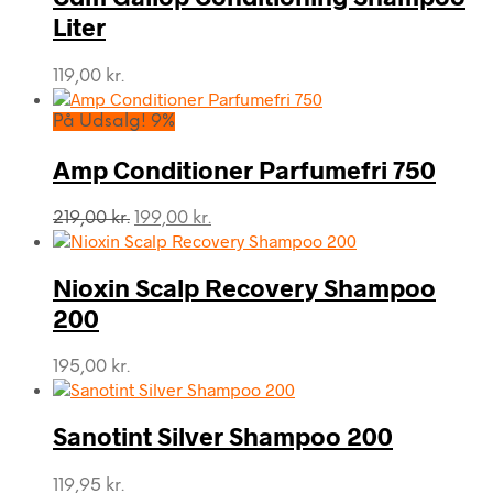
Liter
119,00
kr.
På Udsalg! 9%
Amp Conditioner Parfumefri 750
Den
Den
219,00
kr.
199,00
kr.
oprindelige
aktuelle
pris
pris
var:
er:
Nioxin Scalp Recovery Shampoo
219,00 kr..
199,00 kr..
200
195,00
kr.
Sanotint Silver Shampoo 200
119,95
kr.