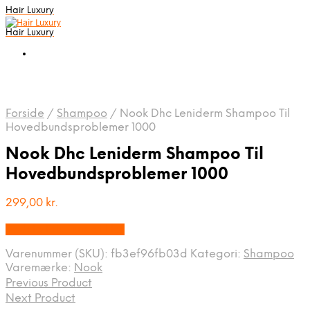
Hair Luxury
Hair Luxury
Forside
/
Shampoo
/
Nook Dhc Leniderm Shampoo Til
Hovedbundsproblemer 1000
Nook Dhc Leniderm Shampoo Til
Hovedbundsproblemer 1000
299,00
kr.
Bedste Pris Fundet Her
Varenummer (SKU):
fb3ef96fb03d
Kategori:
Shampoo
Varemærke:
Nook
Previous Product
Next Product