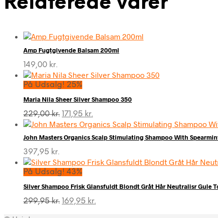
Relaterede varer
Amp Fugtgivende Balsam 200ml
149,00
kr.
På Udsalg! 25%
Maria Nila Sheer Silver Shampoo 350
Den
Den
229,00
kr.
171,95
kr.
oprindelige
aktuelle
pris
pris
John Masters Organics Scalp Stimulating Shampoo With Spearm
var:
er:
229,00 kr..
171,95 kr..
397,95
kr.
På Udsalg! 43%
Silver Shampoo Frisk Glansfuldt Blondt Gråt Hår Neutralisr Gule 
Den
Den
299,95
kr.
169,95
kr.
oprindelige
aktuelle