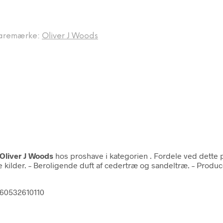
aremærke:
Oliver J Woods
Oliver J Woods
hos proshave i kategorien
. Fordele ved dette 
 kilder. – Beroligende duft af cedertræ og sandeltræ. – Produ
060532610110