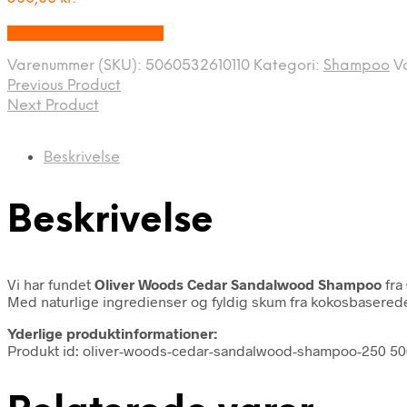
Bedste Pris Fundet Her
Varenummer (SKU):
5060532610110
Kategori:
Shampoo
V
Previous Product
Next Product
Beskrivelse
Beskrivelse
Vi har fundet
Oliver Woods Cedar Sandalwood Shampoo
fra
Med naturlige ingredienser og fyldig skum fra kokosbaserede
Yderlige produktinformationer:
Produkt id: oliver-woods-cedar-sandalwood-shampoo-250 5