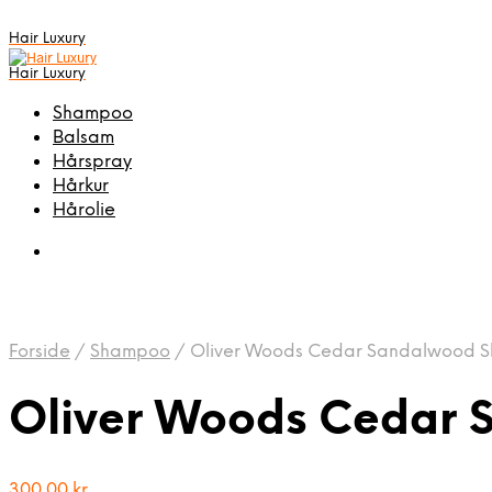
Hair Luxury
Hair Luxury
Shampoo
Balsam
Hårspray
Hårkur
Hårolie
Forside
/
Shampoo
/
Oliver Woods Cedar Sandalwood 
Oliver Woods Cedar
300,00
kr.