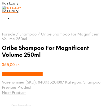
Hair Luxury
Hair Luxury
Forside
/
Shampoo
/
Oribe Shampoo For Magnificent
Volume 250ml
Oribe Shampoo For Magnificent
Volume 250ml
355,00
kr.
Bedste Pris Fundet Her
Varenummer (SKU):
840035201887
Kategori:
Shampoo
Previous Product
Next Product