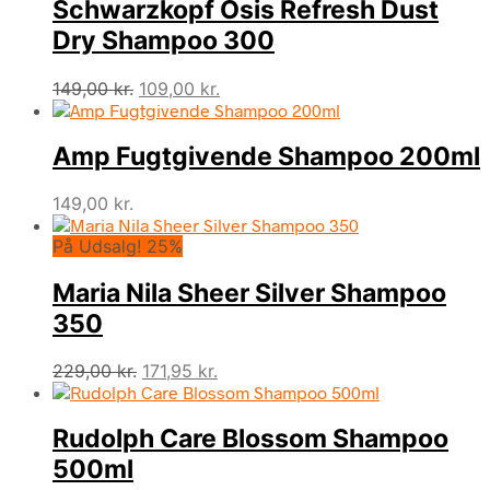
Schwarzkopf Osis Refresh Dust
Dry Shampoo 300
Den
Den
149,00
kr.
109,00
kr.
oprindelige
aktuelle
pris
pris
Amp Fugtgivende Shampoo 200ml
var:
er:
149,00 kr..
109,00 kr..
149,00
kr.
På Udsalg! 25%
Maria Nila Sheer Silver Shampoo
350
Den
Den
229,00
kr.
171,95
kr.
oprindelige
aktuelle
pris
pris
Rudolph Care Blossom Shampoo
var:
er:
229,00 kr..
171,95 kr..
500ml