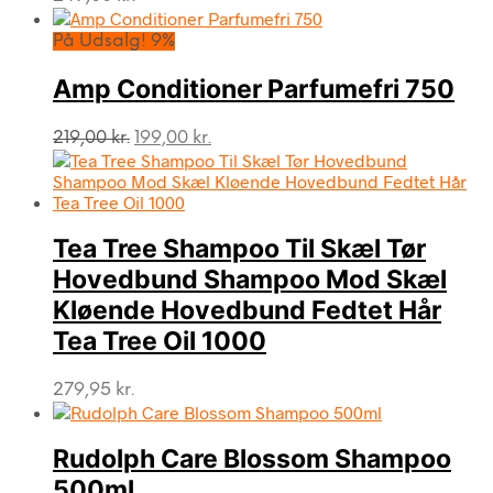
På Udsalg! 9%
Amp Conditioner Parfumefri 750
Den
Den
219,00
kr.
199,00
kr.
oprindelige
aktuelle
pris
pris
var:
er:
219,00 kr..
199,00 kr..
Tea Tree Shampoo Til Skæl Tør
Hovedbund Shampoo Mod Skæl
Kløende Hovedbund Fedtet Hår
Tea Tree Oil 1000
279,95
kr.
Rudolph Care Blossom Shampoo
500ml