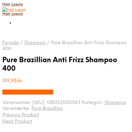
Hair Luxury
Hair Luxury
Forside
/
Shampoo
/
Pure Brazillian Anti Frizz Shampoo
400
Pure Brazillian Anti Frizz Shampoo
400
139,95
kr.
Bedste Pris Fundet Her
Varenummer (SKU):
0851320001143
Kategori:
Shampoo
Varemærke:
Pure Brazillian
Previous Product
Next Product