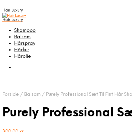
Hair Luxury
Hair Luxury
Shampoo
Balsam
Hårspray
Hårkur
Hårolie
Forside
/
Balsam
/
Purely Professional Sæt Til Fint Hår 
Purely Professional S
300,00
kr.