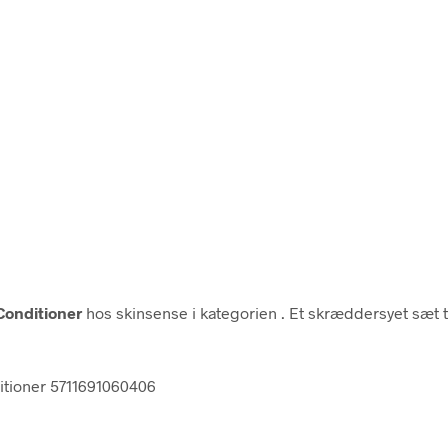
Conditioner
hos skinsense i kategorien
. Et skræddersyet sæt ti
ditioner 5711691060406