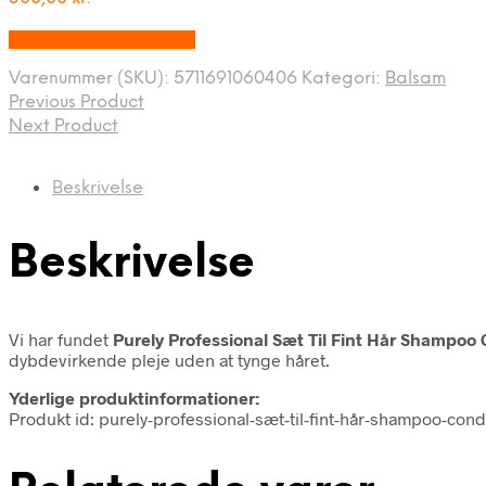
Bedste Pris Fundet Her
Varenummer (SKU):
5711691060406
Kategori:
Balsam
Previous Product
Next Product
Beskrivelse
Beskrivelse
Vi har fundet
Purely Professional Sæt Til Fint Hår Shampoo 
dybdevirkende pleje uden at tynge håret.
Yderlige produktinformationer:
Produkt id: purely-professional-sæt-til-fint-hår-shampoo-con