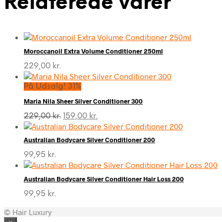
Relaterede varer
Moroccanoil Extra Volume Conditioner 250ml
229,00
kr.
På Udsalg! 31%
Maria Nila Sheer Silver Conditioner 300
Den
Den
229,00
kr.
159,00
kr.
oprindelige
aktuelle
pris
pris
Australian Bodycare Silver Conditioner 200
var:
er:
229,00 kr..
159,00 kr..
99,95
kr.
Australian Bodycare Silver Conditioner Hair Loss 200
99,95
kr.
© Hair Luxury