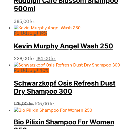
Rudolph Care Blossom Shampoo
500ml
385,00
kr.
På Udsalg! 19%
Kevin Murphy Angel Wash 250
Den
Den
228,00
kr.
184,00
kr.
oprindelige
aktuelle
pris
pris
På Udsalg! 40%
var:
er:
228,00 kr..
184,00 kr..
Schwarzkopf Osis Refresh Dust
Dry Shampoo 300
Den
Den
175,00
kr.
105,00
kr.
oprindelige
aktuelle
pris
pris
var:
er:
Bio Pilixin Shampoo For Women
175,00 kr..
105,00 kr..