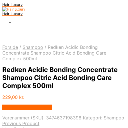
Hair Luxury
Hair Luxury
Forside
/
Shampoo
/
Redken Acidic Bonding
Concentrate Shampoo Citric Acid Bonding Care
Complex 500ml
Redken Acidic Bonding Concentrate
Shampoo Citric Acid Bonding Care
Complex 500ml
229,00
kr.
Bedste Pris Fundet Her
Varenummer (SKU):
3474637198398
Kategori:
Shampoo
Previous Product