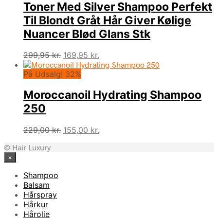
Toner Med Silver Shampoo Perfekt
Til Blondt Gråt Hår Giver Kølige
Nuancer Blød Glans Stk
Den
Den
299,95
kr.
169,95
kr.
oprindelige
aktuelle
På Udsalg! 32%
pris
pris
var:
er:
Moroccanoil Hydrating Shampoo
299,95 kr..
169,95 kr..
250
Den
Den
229,00
kr.
155,00
kr.
oprindelige
aktuelle
© Hair Luxury
pris
pris
×
var:
er:
229,00 kr..
155,00 kr..
Shampoo
Balsam
Hårspray
Hårkur
Hårolie