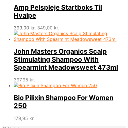
var:
er:
219,00 kr..
199,00 kr..
Amp Pelspleje Startboks Til
Hvalpe
Den
Den
399,00
kr.
349,00
kr.
oprindelige
aktuelle
pris
pris
var:
er:
399,00 kr..
349,00 kr..
John Masters Organics Scalp
Stimulating Shampoo With
Spearmint Meadowsweet 473ml
397,95
kr.
Bio Pilixin Shampoo For Women
250
179,95
kr.