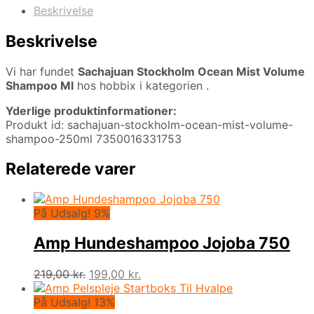
Beskrivelse
Beskrivelse
Vi har fundet
Sachajuan Stockholm Ocean Mist Volume
Shampoo Ml
hos hobbix i kategorien
.
Yderlige produktinformationer:
Produkt id: sachajuan-stockholm-ocean-mist-volume-
shampoo-250ml 7350016331753
Relaterede varer
På Udsalg! 9%
Amp Hundeshampoo Jojoba 750
Den
Den
219,00
kr.
199,00
kr.
oprindelige
aktuelle
pris
pris
På Udsalg! 13%