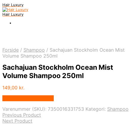
Hair Luxury
Hair Luxury
Forside
/
Shampoo
/
Sachajuan Stockholm Ocean Mist
Volume Shampoo 250ml
Sachajuan Stockholm Ocean Mist
Volume Shampoo 250ml
149,00
kr.
Bedste Pris Fundet Her
Varenummer (SKU):
7350016331753
Kategori:
Shampoo
Previous Product
Next Product