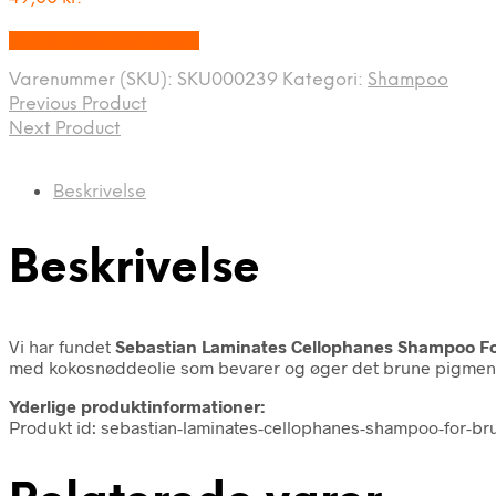
Bedste Pris Fundet Her
Varenummer (SKU):
SKU000239
Kategori:
Shampoo
Previous Product
Next Product
Beskrivelse
Beskrivelse
Vi har fundet
Sebastian Laminates Cellophanes Shampoo Fo
med kokosnøddeolie som bevarer og øger det brune pigment i 
Yderlige produktinformationer:
Produkt id: sebastian-laminates-cellophanes-shampoo-for-b