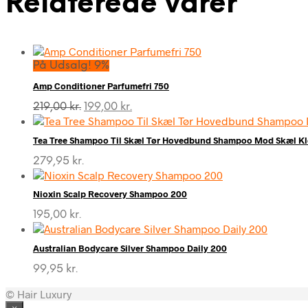
Relaterede varer
På Udsalg! 9%
Amp Conditioner Parfumefri 750
Den
Den
219,00
kr.
199,00
kr.
oprindelige
aktuelle
pris
pris
Tea Tree Shampoo Til Skæl Tør Hovedbund Shampoo Mod Skæl Klø
var:
er:
219,00 kr..
199,00 kr..
279,95
kr.
Nioxin Scalp Recovery Shampoo 200
195,00
kr.
Australian Bodycare Silver Shampoo Daily 200
99,95
kr.
© Hair Luxury