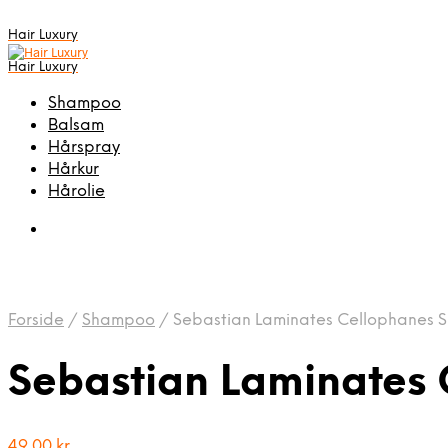
Hair Luxury
Hair Luxury
Shampoo
Balsam
Hårspray
Hårkur
Hårolie
Forside
/
Shampoo
/
Sebastian Laminates Cellophanes S
Sebastian Laminates
49,00
kr.