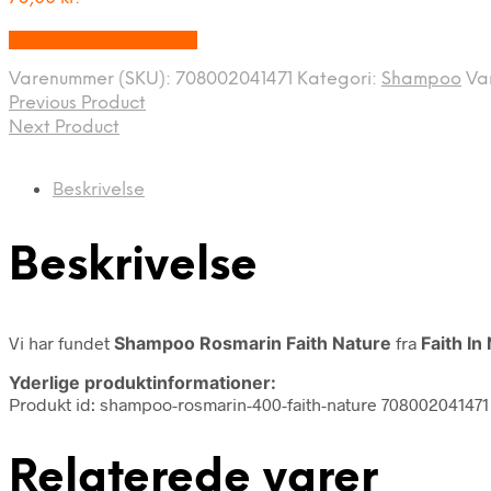
Bedste Pris Fundet Her
Varenummer (SKU):
708002041471
Kategori:
Shampoo
Va
Previous Product
Next Product
Beskrivelse
Beskrivelse
Vi har fundet
Shampoo Rosmarin Faith Nature
fra
Faith In
Yderlige produktinformationer:
Produkt id: shampoo-rosmarin-400-faith-nature 708002041471
Relaterede varer