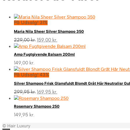
På Udsalg! 31%
Maria Nila Sheer Silver Shampoo 350
Den
Den
229,00
kr.
159,00
kr.
oprindelige
aktuelle
pris
pris
Amp Fugtgivende Balsam 200ml
var:
er:
229,00 kr..
159,00 kr..
149,00
kr.
På Udsalg! 43%
Silver Shampoo Frisk Glansfuldt Blondt Gråt Hår Neutralisr Gu
Den
Den
299,95
kr.
169,95
kr.
oprindelige
aktuelle
pris
pris
Rosemary Shampoo 250
var:
er:
299,95 kr..
169,95 kr..
149,95
kr.
© Hair Luxury