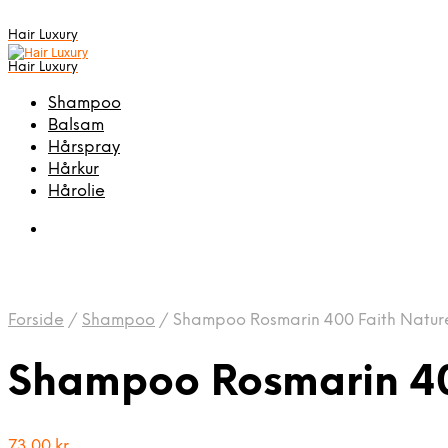
Hair Luxury
Hair Luxury
Shampoo
Balsam
Hårspray
Hårkur
Hårolie
Forside
/
Shampoo
/
Shampoo Rosmarin 400 Faith Natur
Shampoo Rosmarin 40
73,00
kr.