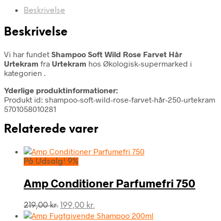
Beskrivelse
Beskrivelse
Vi har fundet
Shampoo Soft Wild Rose Farvet Hår
Urtekram
fra
Urtekram
hos Økologisk-supermarked i
kategorien
.
Yderlige produktinformationer:
Produkt id: shampoo-soft-wild-rose-farvet-hår-250-urtekram
5701058010281
Relaterede varer
På Udsalg! 9%
Amp Conditioner Parfumefri 750
Den
Den
219,00
kr.
199,00
kr.
oprindelige
aktuelle