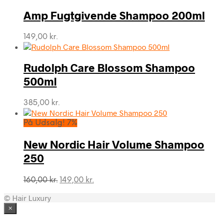
pris
pris
var:
er:
Amp Fugtgivende Shampoo 200ml
219,00 kr..
199,00 kr..
149,00
kr.
Rudolph Care Blossom Shampoo
500ml
385,00
kr.
På Udsalg! 7%
New Nordic Hair Volume Shampoo
250
Den
Den
160,00
kr.
149,00
kr.
oprindelige
aktuelle
© Hair Luxury
pris
pris
var:
er:
×
160,00 kr..
149,00 kr..