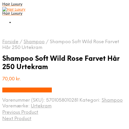
Hair Luxury
Hair Luxury
Forside
/
Shampoo
/
Shampoo Soft Wild Rose Farvet
Hår 250 Urtekram
Shampoo Soft Wild Rose Farvet Hår
250 Urtekram
70,00
kr.
Bedste Pris Fundet Her
Varenummer (SKU):
5701058010281
Kategori:
Shampoo
Varemærke:
Urtekram
Previous Product
Next Product